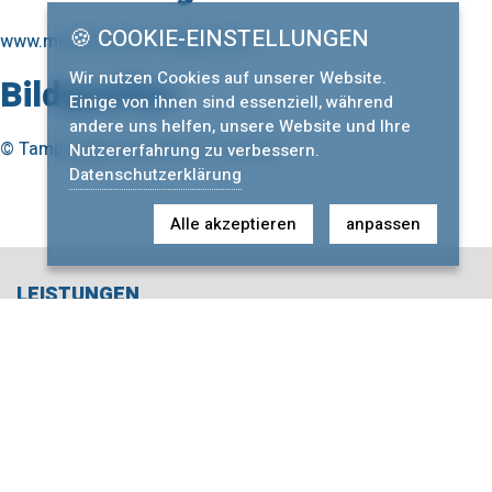
🍪 COOKIE-EINSTELLUNGEN
www.medienhaus-erzgebirge.de
Wir nutzen Cookies auf unserer Website.
Bildquellen
Einige von ihnen sind essenziell, während
andere uns helfen, unsere Website und Ihre
© Tampongalvanik Mario Fuhrmann
Nutzererfahrung zu verbessern.
Datenschutzerklärung
Alle akzeptieren
anpassen
LEISTUNGEN
Navigation
Bereich Druckindustrie
überspringen
Bereich Folienfertigung
Bereich Maschinenbau
Bereich Hydraulik
Bereich Elektrik / Elektronik
Sonstige Beschichtungen